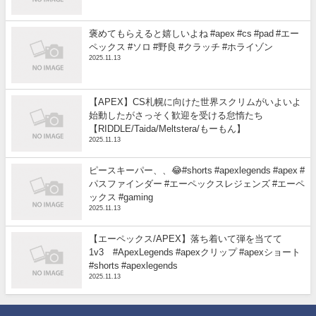
褒めてもらえると嬉しいよね #apex #cs #pad #エー
ペックス #ソロ #野良 #クラッチ #ホライゾン
2025.11.13
【APEX】CS札幌に向けた世界スクリムがいよいよ
始動したがさっそく歓迎を受ける怠惰たち
【RIDDLE/Taida/Meltstera/もーもん】
2025.11.13
ピースキーパー、、😂#shorts #apexlegends #apex #
パスファインダー #エーペックスレジェンズ #エーペ
ックス #gaming
2025.11.13
【エーペックス/APEX】落ち着いて弾を当てて
1v3 #ApexLegends #apexクリップ #apexショート
#shorts #apexlegends
2025.11.13