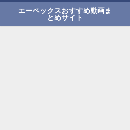
エーペックスおすすめ動画ま
とめサイト