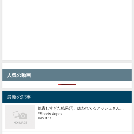
人気の動画
最新の記事
他責しすぎた結果(?)、嫌われてるアッシュさん…
#Shorts #apex
2025.11.13