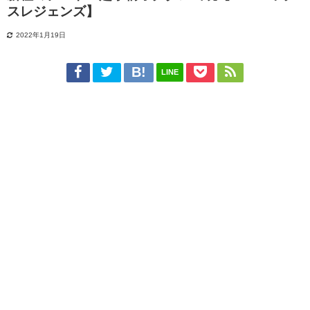
スレジェンズ】
2022年1月19日
LINE