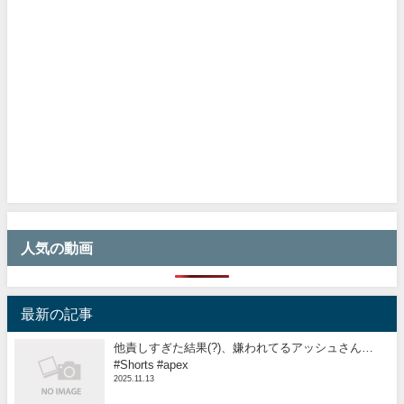
人気の動画
最新の記事
他責しすぎた結果(?)、嫌われてるアッシュさん…
#Shorts #apex
2025.11.13