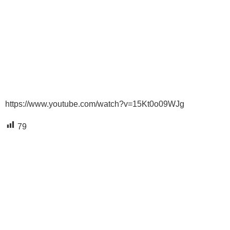
https://www.youtube.com/watch?v=15Kt0o09WJg
79