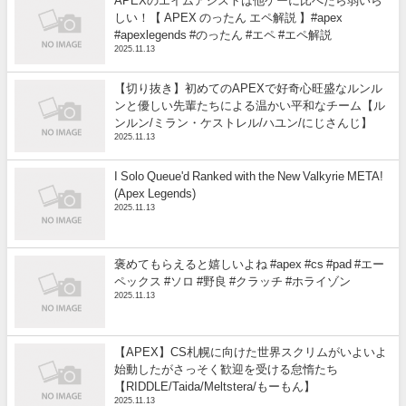
APEXのエイムアシストは他ゲーに比べたら弱いら
しい！【 APEX のったん エペ解説 】#apex
#apexlegends #のったん #エペ #エペ解説
2025.11.13
【切り抜き】初めてのAPEXで好奇心旺盛なルンル
ンと優しい先輩たちによる温かい平和なチーム【ル
ンルン/ミラン・ケストレル/ハユン/にじさんじ】
2025.11.13
I Solo Queue'd Ranked with the New Valkyrie META!
(Apex Legends)
2025.11.13
褒めてもらえると嬉しいよね #apex #cs #pad #エー
ペックス #ソロ #野良 #クラッチ #ホライゾン
2025.11.13
【APEX】CS札幌に向けた世界スクリムがいよいよ
始動したがさっそく歓迎を受ける怠惰たち
【RIDDLE/Taida/Meltstera/もーもん】
2025.11.13