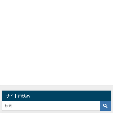
サイト内検索