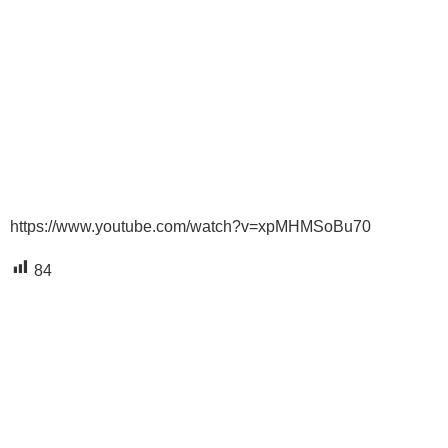
https://www.youtube.com/watch?v=xpMHMSoBu70
84