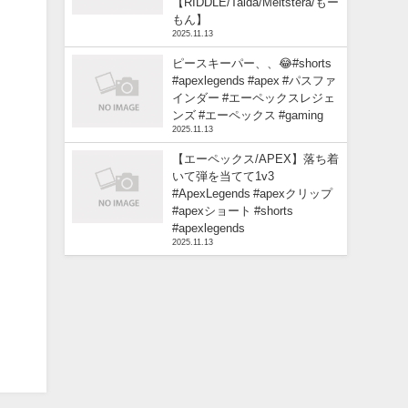
【RIDDLE/Taida/Meltstera/もー
もん】
2025.11.13
ピースキーパー、、😂#shorts
#apexlegends #apex #パスファ
インダー #エーペックスレジェ
ンズ #エーペックス #gaming
2025.11.13
【エーペックス/APEX】落ち着
いて弾を当てて1v3
#ApexLegends #apexクリップ
#apexショート #shorts
#apexlegends
2025.11.13