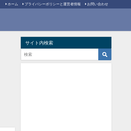
ホーム
プライバシーポリシーと運営者情報
お問い合わせ
サイト内検索