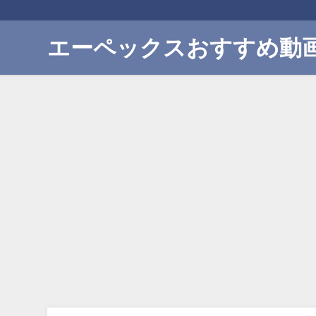
エーペックスおすすめ動