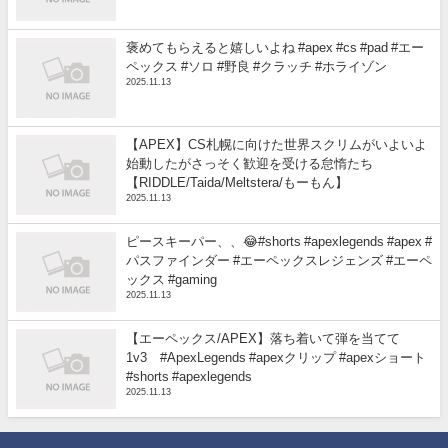
褒めてもらえると嬉しいよね #apex #cs #pad #エー
ペックス #ソロ #野良 #クラッチ #ホライゾン
2025.11.13
【APEX】CS札幌に向けた世界スクリムがいよいよ
始動したがさっそく歓迎を受ける怠惰たち
【RIDDLE/Taida/Meltstera/もーもん】
2025.11.13
ピースキーパー、、😂#shorts #apexlegends #apex #
パスファインダー #エーペックスレジェンズ #エーペ
ックス #gaming
2025.11.13
【エーペックス/APEX】落ち着いて弾を当てて
1v3 #ApexLegends #apexクリップ #apexショート
#shorts #apexlegends
2025.11.13