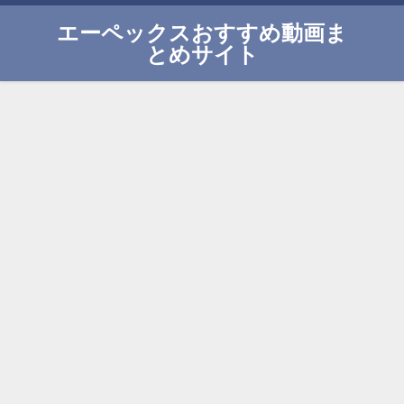
エーペックスおすすめ動画ま
とめサイト