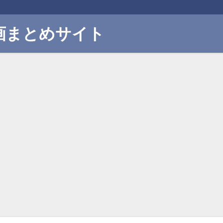
画まとめサイト