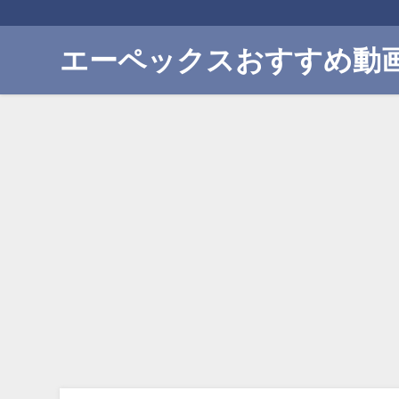
エーペックスおすすめ動