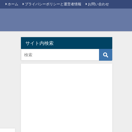
ホーム
プライバシーポリシーと運営者情報
お問い合わせ
サイト内検索