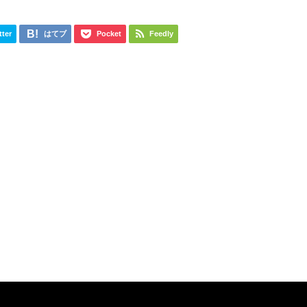
tter
はてブ
Pocket
Feedly