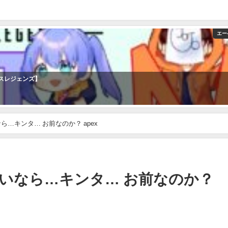
エー
クスレジェンズ】
…キンタ… お前なのか？ apex
いなら…キンタ… お前なのか？