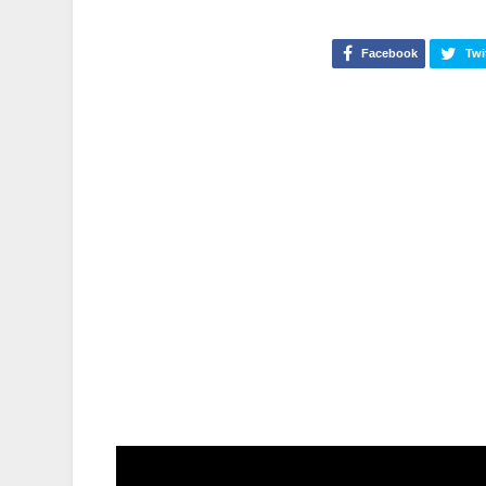
Facebook
Twi