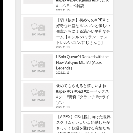
#apex #apexlegends #のったん
#エペ #エペ解説
2025.11.13
【切り抜き】初めてのAPEXで
好奇心旺盛なルンルンと優しい
先輩たちによる温かい平和なチ
ーム【ルンルン/ミラン・ケス
トレル/ハユン/にじさんじ】
2025.11.13
I Solo Queue'd Ranked with the
New Valkyrie META! (Apex
Legends)
2025.11.13
褒めてもらえると嬉しいよね
#apex #cs #pad #エーペックス
#ソロ #野良 #クラッチ #ホライ
ゾン
2025.11.13
【APEX】CS札幌に向けた世界
スクリムがいよいよ始動したが
さっそく歓迎を受ける怠惰たち