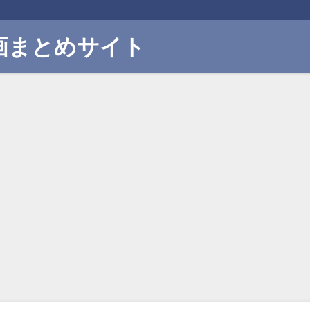
画まとめサイト