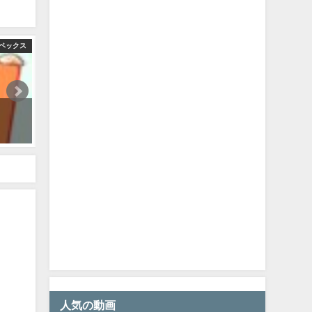
ペックス
オリンパスならダイヤいける | apexlegends
2025年1月13日
人気の動画