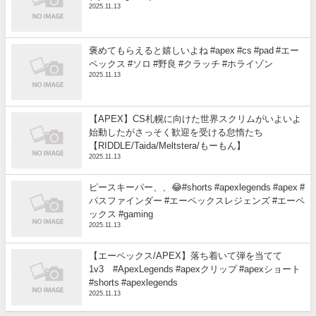
2025.11.13
褒めてもらえると嬉しいよね #apex #cs #pad #エー
ペックス #ソロ #野良 #クラッチ #ホライゾン
2025.11.13
【APEX】CS札幌に向けた世界スクリムがいよいよ
始動したがさっそく歓迎を受ける怠惰たち
【RIDDLE/Taida/Meltstera/もーもん】
2025.11.13
ピースキーパー、、😂#shorts #apexlegends #apex #
パスファインダー #エーペックスレジェンズ #エーペ
ックス #gaming
2025.11.13
【エーペックス/APEX】落ち着いて弾を当てて
1v3 #ApexLegends #apexクリップ #apexショート
#shorts #apexlegends
2025.11.13