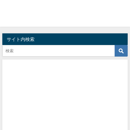
サイト内検索