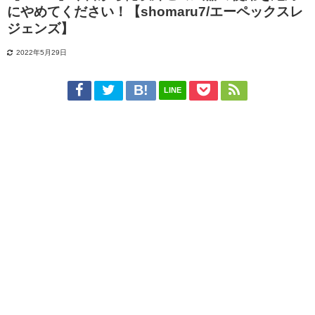
にやめてください！【shomaru7/エーペックスレ
ジェンズ】
2022年5月29日
LINE