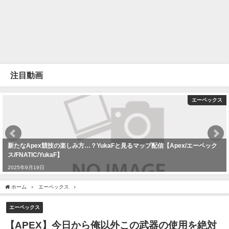
注目動画
エーペックス
新たなApex競技の楽しみ方…？YukaFと見るマップ配信【Apex/エーペック
ス/FNATIC/YukaF】
2025年9月19日
ホーム
エーペックス
【APEX】今日から俺以外この武器の使用を絶対にやめてください！
エーペックス
【APEX】今日から俺以外この武器の使用を絶対