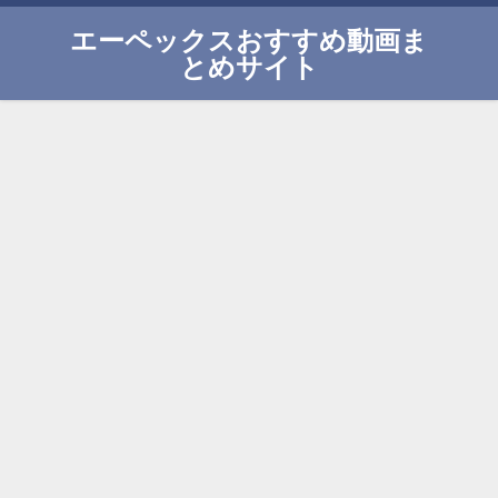
エーペックスおすすめ動画ま
とめサイト