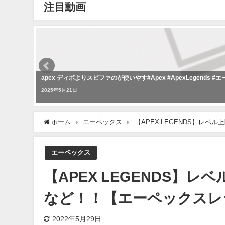
注目動画
apex ディボよりスピファのが使いやす#Apex #ApexLegends #エーペッ
2025年5月21日
ホーム
エーペックス
【APEX LEGENDS】レ
エーペックス
【APEX LEGENDS】
など！！【エーペックスレ
2022年5月29日