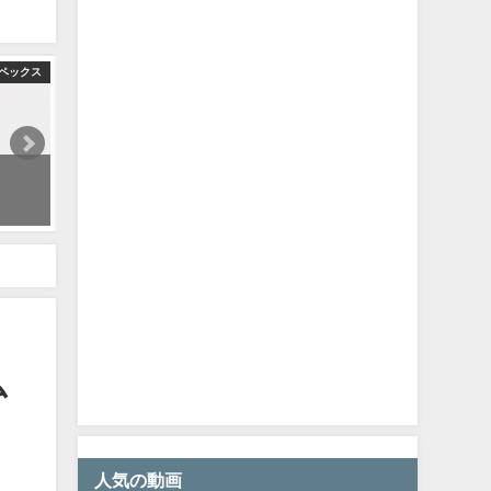
ペックス
最新アプデでスナイパーが完全終了。SRを終わらせる武器が登場しちゃったか。
2025年3月31日
ム
人気の動画