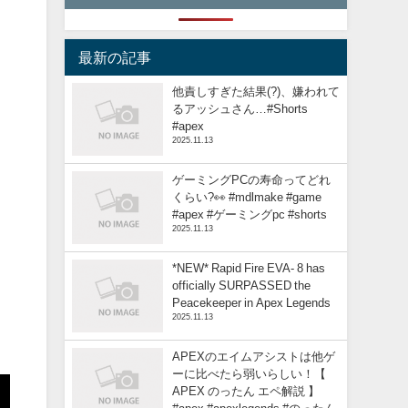
最新の記事
他責しすぎた結果(?)、嫌われて
るアッシュさん…#Shorts
#apex
2025.11.13
ゲーミングPCの寿命ってどれ
くらい?👀 #mdlmake #game
#apex #ゲーミングpc #shorts
2025.11.13
*NEW* Rapid Fire EVA- 8 has
officially SURPASSED the
Peacekeeper in Apex Legends
2025.11.13
APEXのエイムアシストは他ゲ
ーに比べたら弱いらしい！【
APEX のったん エペ解説 】