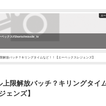
エー
クス#Shorts#missile_tv
ベル上限解放バッチ？キリングタイムなど！！【エーペックスレジェンズ】
レベル上限解放バッチ？キリングタイ
ジェンズ】