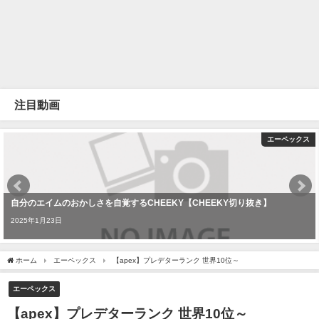
注目動画
エーペックス
自分のエイムのおかしさを自覚するCHEEKY【CHEEKY切り抜き】
2025年1月23日
ホーム
エーペックス
【apex】プレデターランク 世界10位～
エーペックス
【apex】プレデターランク 世界10位～