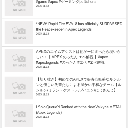
#game #apex #ゲーミングpc #shorts
2025.11.13
*NEW* Rapid Fire EVA- 8 has officially SURPASSED
the Peacekeeper in Apex Legends
2025.11.13
APEXのエイムアシストは他ゲーに比べたら弱いら
しい！【 APEX のったん エペ解説 】#apex
#apexlegends #のったん #エペ #エペ解説
2025.11.13
【切り抜き】初めてのAPEXで好奇心旺盛なルンル
ンと優しい先輩たちによる温かい平和なチーム【ル
ンルン/ミラン・ケストレル/ハユン/にじさんじ】
2025.11.13
I Solo Queue'd Ranked with the New Valkyrie META!
(Apex Legends)
2025.11.13