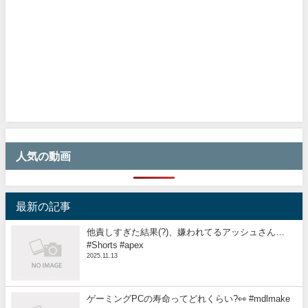
人気の動画
最新の記事
他責しすぎた結果(?)、嫌われてるアッシュさん…
#Shorts #apex
2025.11.13
ゲーミングPCの寿命ってどれくらい?👀 #mdlmake