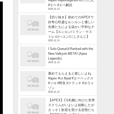
#apex #apexlegends #のったん
#エペ #エペ解説
2025.11.13
【切り抜き】初めてのAPEXで
好奇心旺盛なルンルンと優しい
先輩たちによる温かい平和なチ
ーム【ルンルン/ミラン・ケス
トレル/ハユン/にじさんじ】
2025.11.13
I Solo Queue'd Ranked with the
New Valkyrie META! (Apex
Legends)
2025.11.13
褒めてもらえると嬉しいよね
#apex #cs #pad #エーペックス
#ソロ #野良 #クラッチ #ホライ
ゾン
2025.11.13
【APEX】CS札幌に向けた世界
スクリムがいよいよ始動したが
さっそく歓迎を受ける怠惰たち