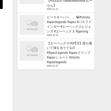
【RIDDLE/Taida/Meltstera/もー
もん】
2025.11.13
ピースキーパー、、😂#shorts
#apexlegends #apex #パスファ
インダー #エーペックスレジェ
ンズ #エーペックス #gaming
2025.11.13
【エーペックス/APEX】落ち着
いて弾を当てて1v3
#ApexLegends #apexクリップ
#apexショート #shorts
#apexlegends
2025.11.13