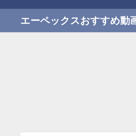
エーペックスおすすめ動