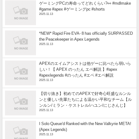
ゲーミングPCの寿命ってどれくらい?👀 #mdlmake
#game #apex #ゲーミングpc #shorts
2025.11.13
*NEW* Rapid Fire EVA- 8 has officially SURPASSED
the Peacekeeper in Apex Legends
2025.11.13
APEXのエイムアシストは他ゲーに比べたら弱いら
しい！【 APEX のったん エペ解説 】#apex
#apexlegends #のったん #エペ #エペ解説
2025.11.13
【切り抜き】初めてのAPEXで好奇心旺盛なルンル
ンと優しい先輩たちによる温かい平和なチーム【ル
ンルン/ミラン・ケストレル/ハユン/にじさんじ】
2025.11.13
I Solo Queue'd Ranked with the New Valkyrie META!
(Apex Legends)
2025.11.13