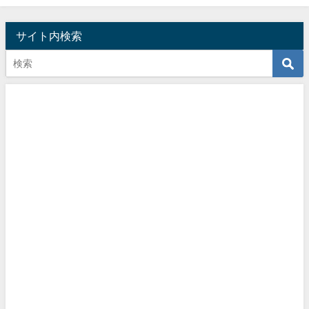
サイト内検索