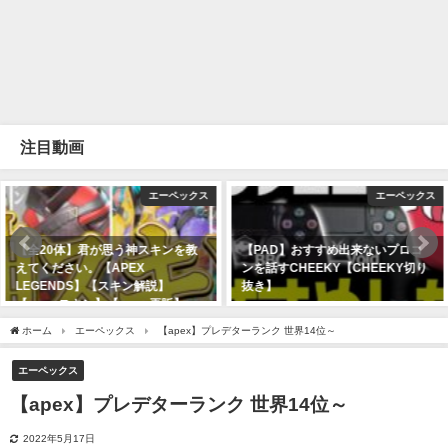
注目動画
エーペックス
エーペックス
【全20体】君が思う神スキンを教
【PAD】おすすめ出来ないプロコ
えてください。【APEX
ンを話すCHEEKY【CHEEKY切り
LEGENDS】【スキン解説】
抜き】
【apex スキン】【apex 再販】
2024年4月14日
【apex 神スキン】
ホーム
エーペックス
【apex】プレデターランク 世界14位～
2022年5月6日
エーペックス
【apex】プレデターランク 世界14位～
2022年5月17日