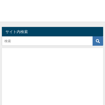
サイト内検索