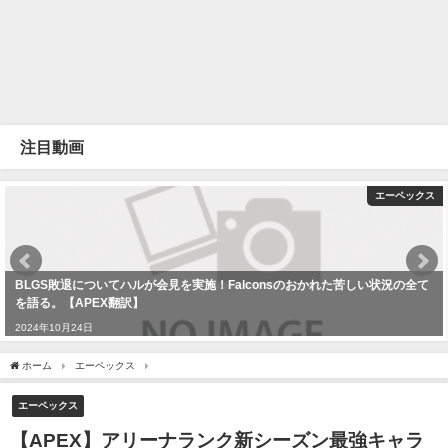
注目動画
エーペックス
BLGS敗退についてハルが会見を実施！Falconsのおかれた苦しい状況の全て
を語る。【APEX翻訳】
2024年10月24日
ホーム
エーペックス
【APEX】アリーナランク新シーズン最強キャラランキング【PS4 
エーペックス
【APEX】アリーナランク新シーズン最強キャラ