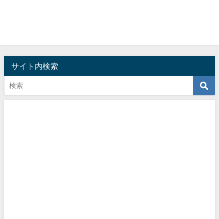
サイト内検索