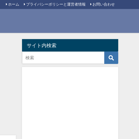
ホーム
プライバシーポリシーと運営者情報
お問い合わせ
サイト内検索