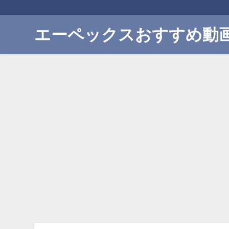
エーペックスおすすめ動