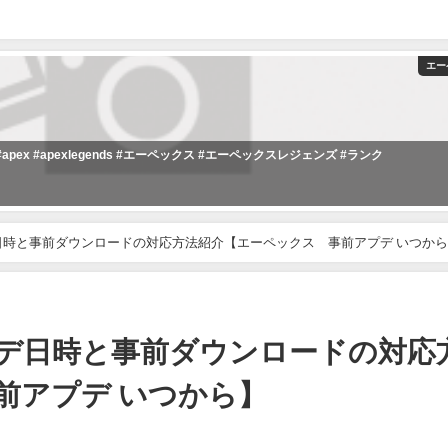
エー
 #apex #apexlegends #エーペックス #エーペックスレジェンズ #ランク
プデ日時と事前ダウンロードの対応方法紹介【エーペックス 事前アプデ いつか
アプデ日時と事前ダウンロードの対応
前アプデ いつから】