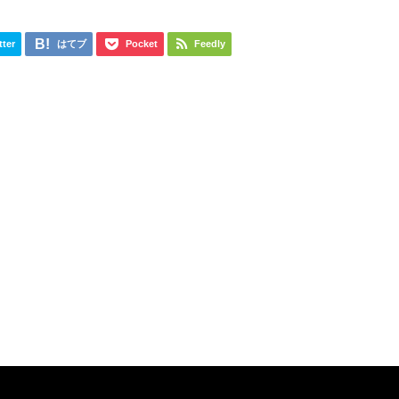
tter
はてブ
Pocket
Feedly