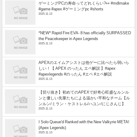
ゲーミングPCの寿命ってどれくらい?👀 #mdlmake
#game #apex #ゲーミングpc #shorts
2025.11.13
*NEW* Rapid Fire EVA- 8 has officially SURPASSED
the Peacekeeper in Apex Legends
2025.11.13
APEXのエイムアシストは他ゲーに比べたら弱いら
しい！【 APEX のったん エペ解説 】#apex
#apexlegends #のったん #エペ #エペ解説
2025.11.13
【切り抜き】初めてのAPEXで好奇心旺盛なルンル
ンと優しい先輩たちによる温かい平和なチーム【ル
ンルン/ミラン・ケストレル/ハユン/にじさんじ】
2025.11.13
I Solo Queue'd Ranked with the New Valkyrie META!
(Apex Legends)
2025.11.13