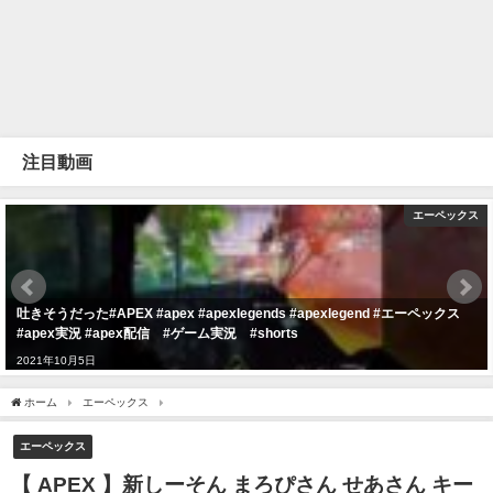
注目動画
エーペックス
吐きそうだった#APEX #apex #apexlegends #apexlegend #エーペックス
#apex実況 #apex配信 #ゲーム実況 #shorts
2021年10月5日
ホーム
エーペックス
【 APEX 】新しーそん まろぴさん せあさん キールさん【 エー
エーペックス
【 APEX 】新しーそん まろぴさん せあさん キー