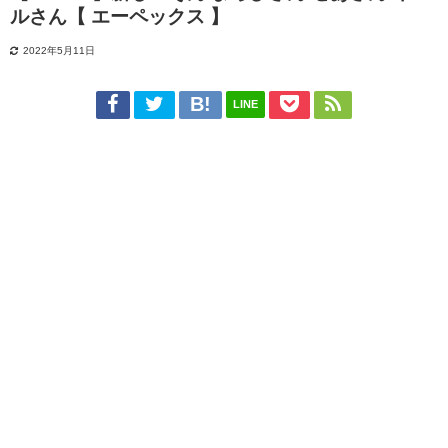
ルさん【 エーペックス 】
2022年5月11日
LINE