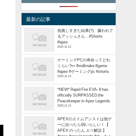
最新の記事
他責しすぎた結果(?)、嫌われて
るアッシュさん…#Shorts
#apex
2025.11.13
ゲーミングPCの寿命ってどれ
くらい?👀 #mdlmake #game
#apex #ゲーミングpc #shorts
2025.11.13
*NEW* Rapid Fire EVA- 8 has
officially SURPASSED the
Peacekeeper in Apex Legends
2025.11.13
APEXのエイムアシストは他ゲ
ーに比べたら弱いらしい！【
APEX のったん エペ解説 】