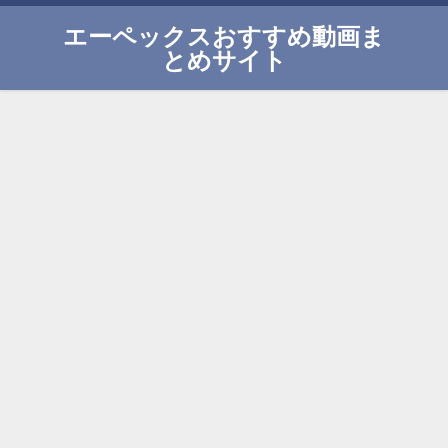
エーペックスおすすめ動画ま
とめサイト