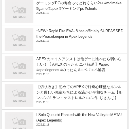
ゲーミングPCの寿命ってどれくらい?👀 #mdlmake
#game #apex #ゲーミングpc #shorts
2025.11.13
*NEW* Rapid Fire EVA- 8 has officially SURPASSED
the Peacekeeper in Apex Legends
2025.11.13
APEXのエイムアシストは他ゲーに比べたら弱いら
しい！【 APEX のったん エペ解説 】#apex
#apexlegends #のったん #エペ #エペ解説
2025.11.13
【切り抜き】初めてのAPEXで好奇心旺盛なルンル
ンと優しい先輩たちによる温かい平和なチーム【ル
ンルン/ミラン・ケストレル/ハユン/にじさんじ】
2025.11.13
I Solo Queue'd Ranked with the New Valkyrie META!
(Apex Legends)
2025.11.13