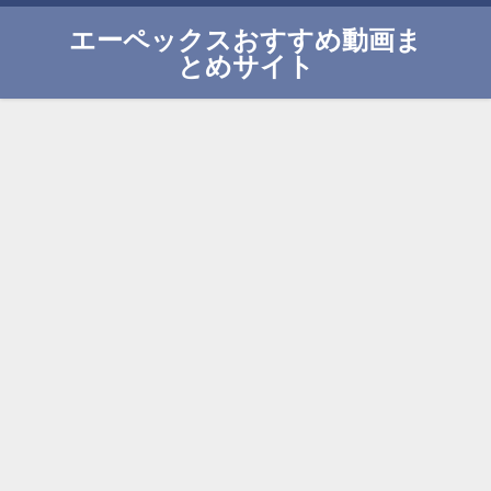
エーペックスおすすめ動画ま
とめサイト