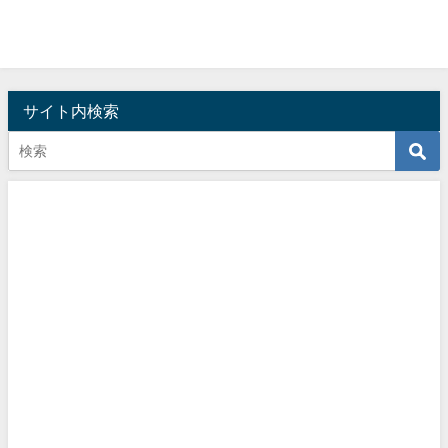
サイト内検索