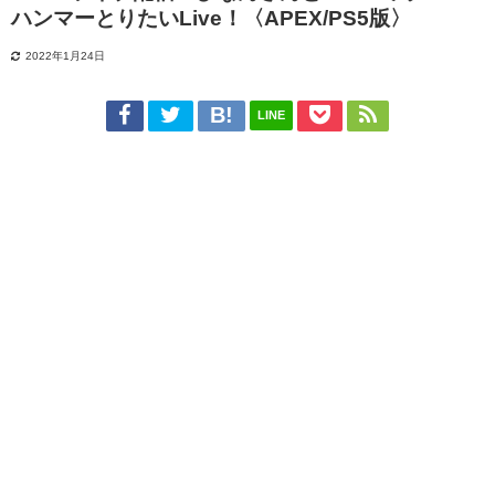
ハンマーとりたいLive！〈APEX/PS5版〉
2022年1月24日
LINE