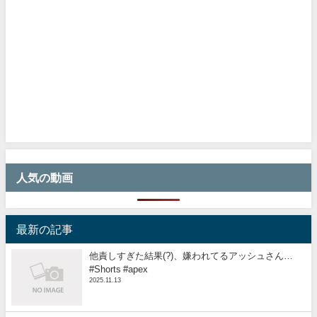
人気の動画
最新の記事
他責しすぎた結果(?)、嫌われてるアッシュさん…
#Shorts #apex
2025.11.13