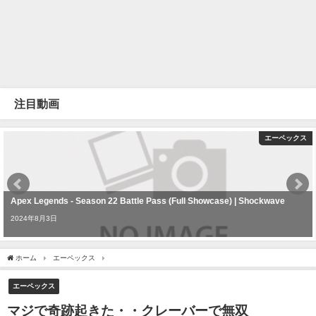
注目動画
エーペックス
Apex Legends - Season 22 Battle Pass (Full Showcase) | Shockwave
2024年8月3日
ホーム
エーペックス
マジで奇跡起きた・・クレーバーで無双【APEX】#Shorts【
エーペックス
マジで奇跡起きた・・クレーバーで無双