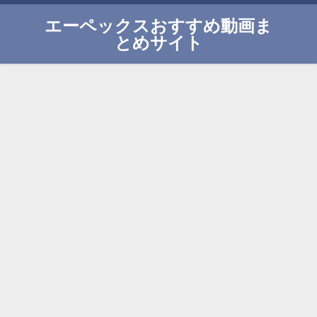
エーペックスおすすめ動画ま
とめサイト