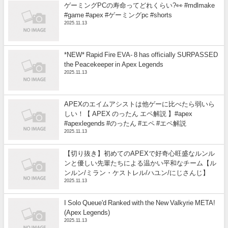
ゲーミングPCの寿命ってどれくらい?👀 #mdlmake
#game #apex #ゲーミングpc #shorts
2025.11.13
*NEW* Rapid Fire EVA- 8 has officially SURPASSED
the Peacekeeper in Apex Legends
2025.11.13
APEXのエイムアシストは他ゲーに比べたら弱いら
しい！【 APEX のったん エペ解説 】#apex
#apexlegends #のったん #エペ #エペ解説
2025.11.13
【切り抜き】初めてのAPEXで好奇心旺盛なルンル
ンと優しい先輩たちによる温かい平和なチーム【ル
ンルン/ミラン・ケストレル/ハユン/にじさんじ】
2025.11.13
I Solo Queue'd Ranked with the New Valkyrie META!
(Apex Legends)
2025.11.13