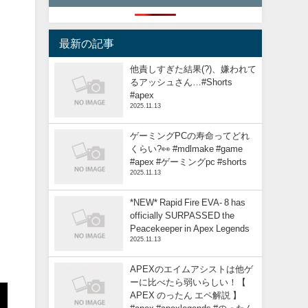
最新の記事
他責しすぎた結果(?)、嫌われて
るアッシュさん…#Shorts
#apex
2025.11.13
ゲーミングPCの寿命ってどれ
くらい?👀 #mdlmake #game
#apex #ゲーミングpc #shorts
2025.11.13
*NEW* Rapid Fire EVA- 8 has
officially SURPASSED the
Peacekeeper in Apex Legends
2025.11.13
APEXのエイムアシストは他ゲ
ーに比べたら弱いらしい！【
APEX のったん エペ解説 】