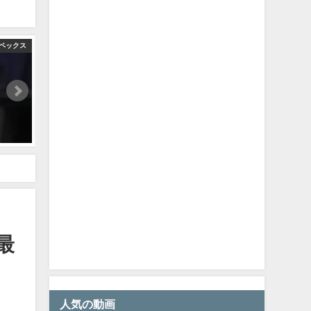
ペックス
悪い男の印象をつけたいCpt【エーペックス/APEX】
2022年3月11日
切り抜き】
最
人気の動画