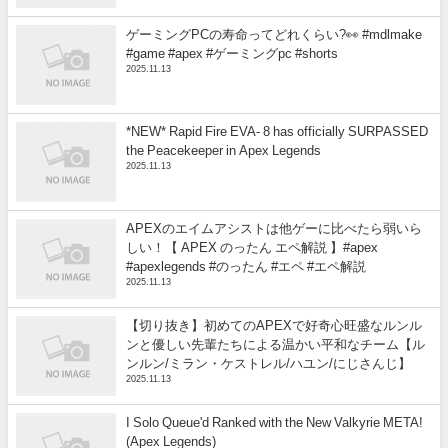
ゲーミングPCの寿命ってどれくらい?👀 #mdlmake
#game #apex #ゲーミングpc #shorts
2025.11.13
*NEW* Rapid Fire EVA- 8 has officially SURPASSED
the Peacekeeper in Apex Legends
2025.11.13
APEXのエイムアシストは他ゲーに比べたら弱いら
しい！【 APEX のったん エペ解説 】#apex
#apexlegends #のったん #エペ #エペ解説
2025.11.13
【切り抜き】初めてのAPEXで好奇心旺盛なルンル
ンと優しい先輩たちによる温かい平和なチーム【ル
ンルン/ミラン・ケストレル/ハユン/にじさんじ】
2025.11.13
I Solo Queue'd Ranked with the New Valkyrie META!
(Apex Legends)