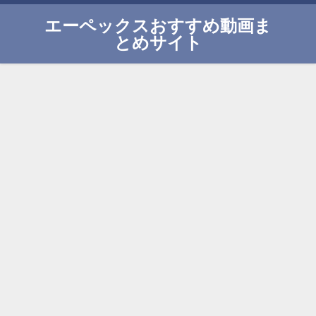
エーペックスおすすめ動画ま
とめサイト