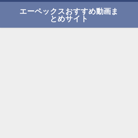
エーペックスおすすめ動画ま
とめサイト