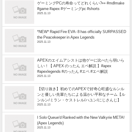
ゲーミングPCの寿命ってどれくらい?👀 #mdlmake
#game #apex #ゲーミングpc #shorts
2025.11.13
*NEW* Rapid Fire EVA- 8 has officially SURPASSED
the Peacekeeper in Apex Legends
2025.11.13
APEXのエイムアシストは他ゲーに比べたら弱いら
しい！【 APEX のったん エペ解説 】#apex
#apexlegends #のったん #エペ #エペ解説
2025.11.13
【切り抜き】初めてのAPEXで好奇心旺盛なルンル
ンと優しい先輩たちによる温かい平和なチーム【ル
ンルン/ミラン・ケストレル/ハユン/にじさんじ】
2025.11.13
I Solo Queue'd Ranked with the New Valkyrie META!
(Apex Legends)
2025.11.13