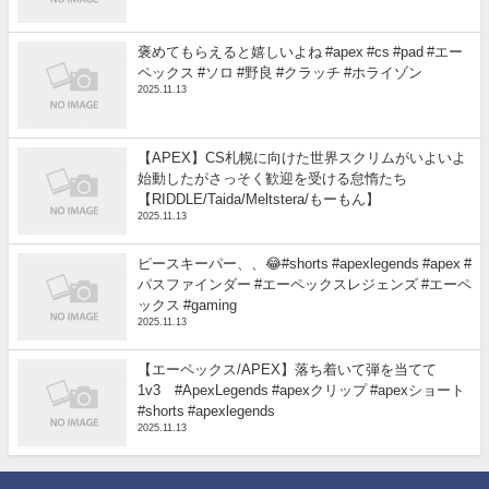
褒めてもらえると嬉しいよね #apex #cs #pad #エー
ペックス #ソロ #野良 #クラッチ #ホライゾン
2025.11.13
【APEX】CS札幌に向けた世界スクリムがいよいよ
始動したがさっそく歓迎を受ける怠惰たち
【RIDDLE/Taida/Meltstera/もーもん】
2025.11.13
ピースキーパー、、😂#shorts #apexlegends #apex #
パスファインダー #エーペックスレジェンズ #エーペ
ックス #gaming
2025.11.13
【エーペックス/APEX】落ち着いて弾を当てて
1v3 #ApexLegends #apexクリップ #apexショート
#shorts #apexlegends
2025.11.13