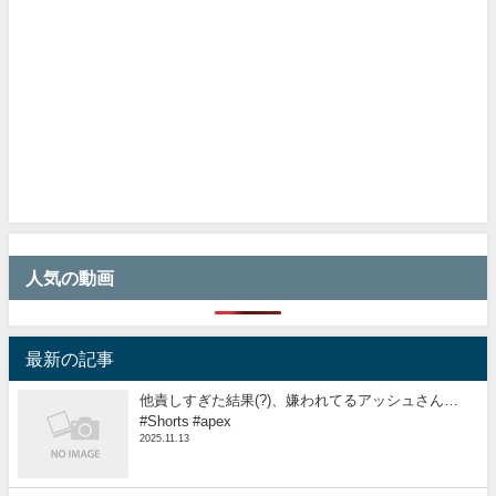
人気の動画
最新の記事
他責しすぎた結果(?)、嫌われてるアッシュさん…
#Shorts #apex
2025.11.13