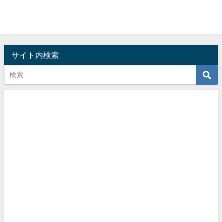
サイト内検索