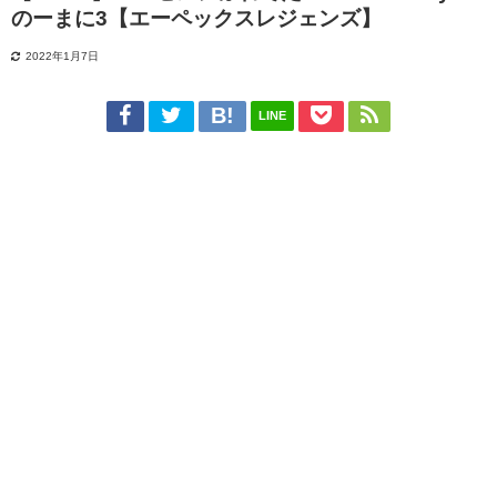
のーまに3【エーペックスレジェンズ】
2022年1月7日
LINE