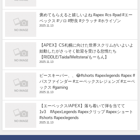
褒めてもらえると嬉しいよね #apex #cs #pad #エー
ペックス #ソロ #野良 #クラッチ #ホライゾン
2025.11.13
【APEX】CS札幌に向けた世界スクリムがいよいよ
始動したがさっそく歓迎を受ける怠惰たち
【RIDDLE/Taida/Meltstera/もーもん】
2025.11.13
ピースキーパー、、😂#shorts #apexlegends #apex #
パスファインダー #エーペックスレジェンズ #エーペ
ックス #gaming
2025.11.13
【エーペックス/APEX】落ち着いて弾を当てて
1v3 #ApexLegends #apexクリップ #apexショート
#shorts #apexlegends
2025.11.13