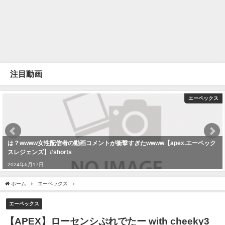
注目動画
エーペックス
は？wwww女性配信者の動画コメントが衝撃すぎたwwww【apex.エーペック
スレジェンズ】#shorts
2024年6月17日
ホーム
エーペックス
【APEX】ローセンシぷれでたー with cheeky3 のーまに3
エーペックス
【APEX】ローセンシぷれでたー with cheeky3