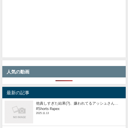
人気の動画
最新の記事
他責しすぎた結果(?)、嫌われてるアッシュさん…
#Shorts #apex
2025.11.13