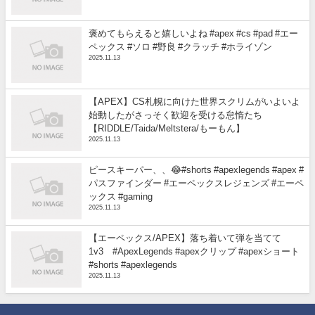
褒めてもらえると嬉しいよね #apex #cs #pad #エー
ペックス #ソロ #野良 #クラッチ #ホライゾン
2025.11.13
【APEX】CS札幌に向けた世界スクリムがいよいよ
始動したがさっそく歓迎を受ける怠惰たち
【RIDDLE/Taida/Meltstera/もーもん】
2025.11.13
ピースキーパー、、😂#shorts #apexlegends #apex #
パスファインダー #エーペックスレジェンズ #エーペ
ックス #gaming
2025.11.13
【エーペックス/APEX】落ち着いて弾を当てて
1v3 #ApexLegends #apexクリップ #apexショート
#shorts #apexlegends
2025.11.13