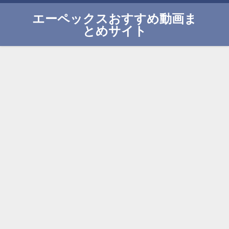
エーペックスおすすめ動画ま
とめサイト