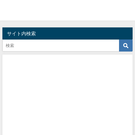
サイト内検索