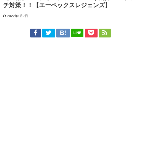
チ対策！！【エーペックスレジェンズ】
2022年1月7日
LINE