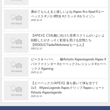
褒めてもらえると嬉しいよね #apex #cs #pad #エー
ペックス #ソロ #野良 #クラッチ #ホライゾン
2025.11.13
【APEX】CS札幌に向けた世界スクリムがいよいよ
始動したがさっそく歓迎を受ける怠惰たち
【RIDDLE/Taida/Meltstera/もーもん】
2025.11.13
ピースキーパー、、😂#shorts #apexlegends #apex #
パスファインダー #エーペックスレジェンズ #エーペ
ックス #gaming
2025.11.13
【エーペックス/APEX】落ち着いて弾を当てて
1v3 #ApexLegends #apexクリップ #apexショート
#shorts #apexlegends
2025.11.13