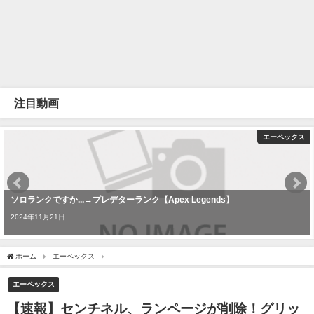
注目動画
エーペックス
ソロランクですか...→プレデターランク【Apex Legends】
2024年11月21日
ホーム
エーペックス
【速報】センチネル、ランページが削除！グリッチ対策！！【
エーペックス
【速報】センチネル、ランページが削除！グリッ