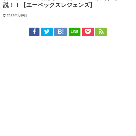
説！！【エーペックスレジェンズ】
2022年1月6日
LINE