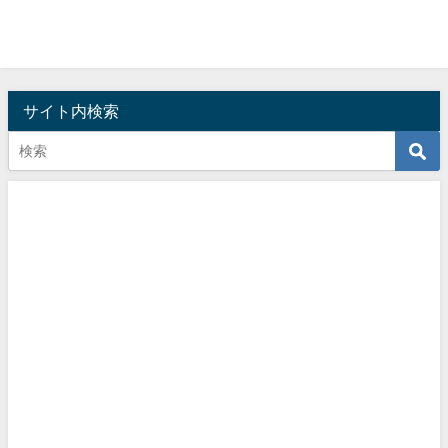
サイト内検索