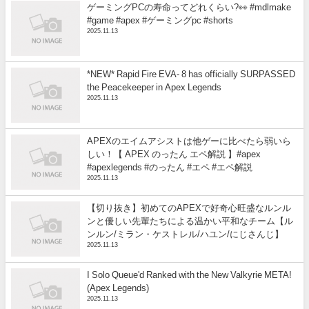
ゲーミングPCの寿命ってどれくらい?👀 #mdlmake
#game #apex #ゲーミングpc #shorts
2025.11.13
*NEW* Rapid Fire EVA- 8 has officially SURPASSED
the Peacekeeper in Apex Legends
2025.11.13
APEXのエイムアシストは他ゲーに比べたら弱いら
しい！【 APEX のったん エペ解説 】#apex
#apexlegends #のったん #エペ #エペ解説
2025.11.13
【切り抜き】初めてのAPEXで好奇心旺盛なルンル
ンと優しい先輩たちによる温かい平和なチーム【ル
ンルン/ミラン・ケストレル/ハユン/にじさんじ】
2025.11.13
I Solo Queue'd Ranked with the New Valkyrie META!
(Apex Legends)
2025.11.13