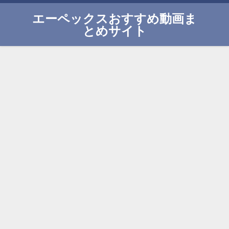
エーペックスおすすめ動画ま
とめサイト