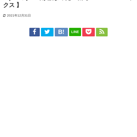
クス 】
2021年12月31日
LINE