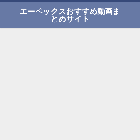
エーペックスおすすめ動画ま
とめサイト