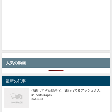
人気の動画
最新の記事
他責しすぎた結果(?)、嫌われてるアッシュさん…
#Shorts #apex
2025.11.13