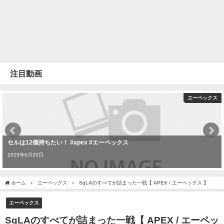
注目動画
エーペックス
セルは12個持ちたい！ #apex #エーペックス
2025年6月20日
ホーム
エーペックス
SqLAのすべてが詰まった一戦【 APEX / エーペックス 】
エーペックス
SqLAのすべてが詰まった一戦【 APEX / エーペッ