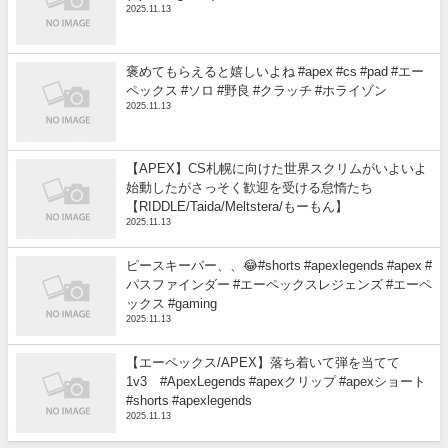
2025.11.13
褒めてもらえると嬉しいよね #apex #cs #pad #エー
ペックス #ソロ #野良 #クラッチ #ホライゾン
2025.11.13
【APEX】CS札幌に向けた世界スクリムがいよいよ
始動したがさっそく歓迎を受ける怠惰たち
【RIDDLE/Taida/Meltstera/もーもん】
2025.11.13
ピースキーパー、、😂#shorts #apexlegends #apex #
パスファインダー #エーペックスレジェンズ #エーペ
ックス #gaming
2025.11.13
【エーペックス/APEX】落ち着いて弾を当てて
1v3 #ApexLegends #apexクリップ #apexショート
#shorts #apexlegends
2025.11.13