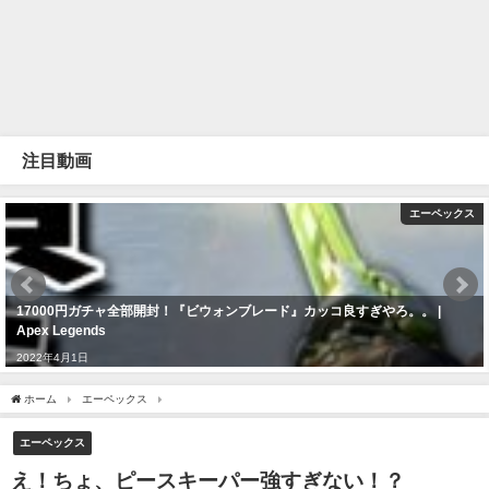
注目動画
エーペックス
17000円ガチャ全部開封！『ビウォンブレード』カッコ良すぎやろ。。 |
Apex Legends
2022年4月1日
ホーム
エーペックス
え！ちょ、ピースキーパー強すぎない！？【APEX LEGENDS/エ
エーペックス
え！ちょ、ピースキーパー強すぎない！？