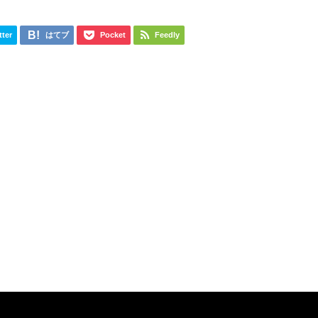
tter
はてブ
Pocket
Feedly