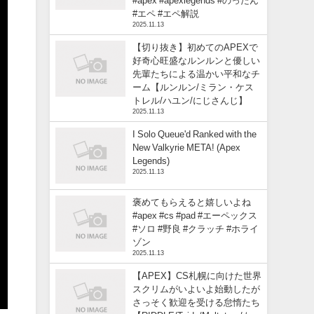
#apex #apexlegends #のったん
#エペ #エペ解説
2025.11.13
【切り抜き】初めてのAPEXで
好奇心旺盛なルンルンと優しい
先輩たちによる温かい平和なチ
ーム【ルンルン/ミラン・ケス
トレル/ハユン/にじさんじ】
2025.11.13
I Solo Queue'd Ranked with the
New Valkyrie META! (Apex
Legends)
2025.11.13
褒めてもらえると嬉しいよね
#apex #cs #pad #エーペックス
#ソロ #野良 #クラッチ #ホライ
ゾン
2025.11.13
【APEX】CS札幌に向けた世界
スクリムがいよいよ始動したが
さっそく歓迎を受ける怠惰たち