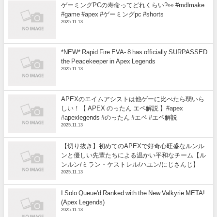
ゲーミングPCの寿命ってどれくらい?👀 #mdlmake
#game #apex #ゲーミングpc #shorts
2025.11.13
*NEW* Rapid Fire EVA- 8 has officially SURPASSED
the Peacekeeper in Apex Legends
2025.11.13
APEXのエイムアシストは他ゲーに比べたら弱いら
しい！【 APEX のったん エペ解説 】#apex
#apexlegends #のったん #エペ #エペ解説
2025.11.13
【切り抜き】初めてのAPEXで好奇心旺盛なルンル
ンと優しい先輩たちによる温かい平和なチーム【ル
ンルン/ミラン・ケストレル/ハユン/にじさんじ】
2025.11.13
I Solo Queue'd Ranked with the New Valkyrie META!
(Apex Legends)
2025.11.13