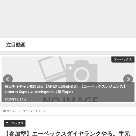
注目動画
エーペックス
毎日チキチャレ820日目【APEX LEGENDS】【エーペックスレジェンズ】
#shorts #apex #apexlegends #毎日apex
2025年9月14日
ホーム
エーペックス
【参加型】エーペックスダイヤランクやる。手元配信【APEX L
エーペックス
【参加型】エーペックスダイヤランクやる。手元