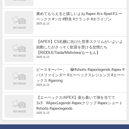
褒めてもらえると嬉しいよね #apex #cs #pad #エー
ペックス #ソロ #野良 #クラッチ #ホライゾン
2025.11.13
【APEX】CS札幌に向けた世界スクリムがいよいよ
始動したがさっそく歓迎を受ける怠惰たち
【RIDDLE/Taida/Meltstera/もーもん】
2025.11.13
ピースキーパー、、😂#shorts #apexlegends #apex #
パスファインダー #エーペックスレジェンズ #エーペ
ックス #gaming
2025.11.13
【エーペックス/APEX】落ち着いて弾を当てて
1v3 #ApexLegends #apexクリップ #apexショート
#shorts #apexlegends
2025.11.13