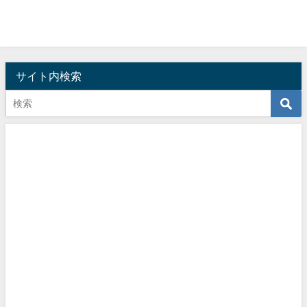
サイト内検索