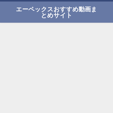
エーペックスおすすめ動画ま
とめサイト