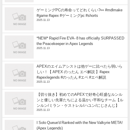
ゲーミングPCの寿命ってどれくらい?👀 #mdlmake
#game #apex #ゲーミングpc #shorts
2025.11.13
*NEW* Rapid Fire EVA- 8 has officially SURPASSED
the Peacekeeper in Apex Legends
2025.11.13
APEXのエイムアシストは他ゲーに比べたら弱いら
しい！【 APEX のったん エペ解説 】#apex
#apexlegends #のったん #エペ #エペ解説
2025.11.13
【切り抜き】初めてのAPEXで好奇心旺盛なルンル
ンと優しい先輩たちによる温かい平和なチーム【ル
ンルン/ミラン・ケストレル/ハユン/にじさんじ】
2025.11.13
I Solo Queue'd Ranked with the New Valkyrie META!
(Apex Legends)