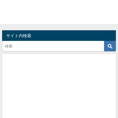
サイト内検索