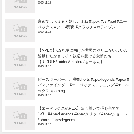
2025.11.13
褒めてもらえると嬉しいよね #apex #cs #pad #エー
ペックス #ソロ #野良 #クラッチ #ホライゾン
2025.11.13
【APEX】CS札幌に向けた世界スクリムがいよいよ
始動したがさっそく歓迎を受ける怠惰たち
【RIDDLE/Taida/Meltstera/もーもん】
2025.11.13
ピースキーパー、、😂#shorts #apexlegends #apex #
パスファインダー #エーペックスレジェンズ #エーペ
ックス #gaming
2025.11.13
【エーペックス/APEX】落ち着いて弾を当てて
1v3 #ApexLegends #apexクリップ #apexショート
#shorts #apexlegends
2025.11.13