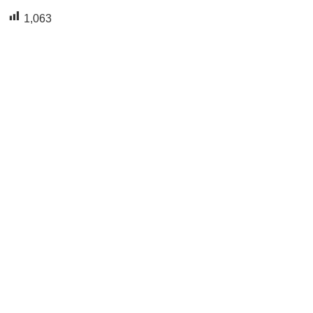
1,063