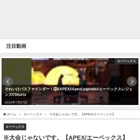
注目動画
エーペックス
それいけパスファインダー！②#APEX#ApexLegends#エーペックスレジェ
ンズ#Shorts
2022年7月27日
ホーム
エーペックス
※大会じゃないです。【APEX/エーペックス】
エーペックス
※大会じゃないです。【APEX/エーペックス】