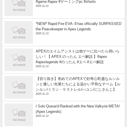
#game #apex #ゲーミングpc #shorts
2025.11.13
*NEW* Rapid Fire EVA- 8 has officially SURPASSED
the Peacekeeper in Apex Legends
2025.11.13
APEXのエイムアシストは他ゲーに比べたら弱いら
しい！【 APEX のったん エペ解説 】#apex
#apexlegends #のったん #エペ #エペ解説
2025.11.13
【切り抜き】初めてのAPEXで好奇心旺盛なルンル
ンと優しい先輩たちによる温かい平和なチーム【ル
ンルン/ミラン・ケストレル/ハユン/にじさんじ】
2025.11.13
I Solo Queue'd Ranked with the New Valkyrie META!
(Apex Legends)
2025.11.13