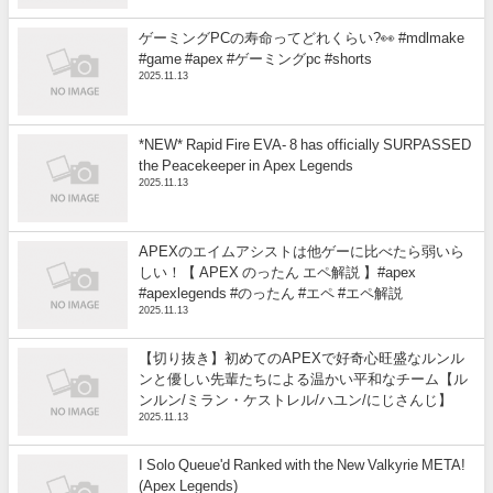
ゲーミングPCの寿命ってどれくらい?👀 #mdlmake
#game #apex #ゲーミングpc #shorts
2025.11.13
*NEW* Rapid Fire EVA- 8 has officially SURPASSED
the Peacekeeper in Apex Legends
2025.11.13
APEXのエイムアシストは他ゲーに比べたら弱いら
しい！【 APEX のったん エペ解説 】#apex
#apexlegends #のったん #エペ #エペ解説
2025.11.13
【切り抜き】初めてのAPEXで好奇心旺盛なルンル
ンと優しい先輩たちによる温かい平和なチーム【ル
ンルン/ミラン・ケストレル/ハユン/にじさんじ】
2025.11.13
I Solo Queue'd Ranked with the New Valkyrie META!
(Apex Legends)