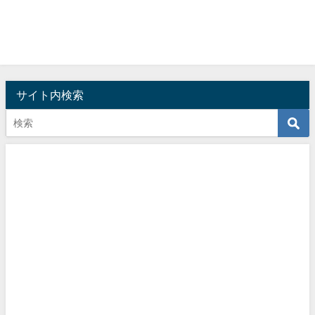
サイト内検索