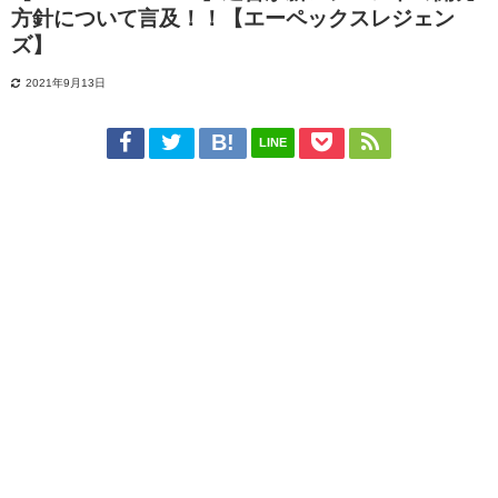
方針について言及！！【エーペックスレジェン
ズ】
2021年9月13日
LINE