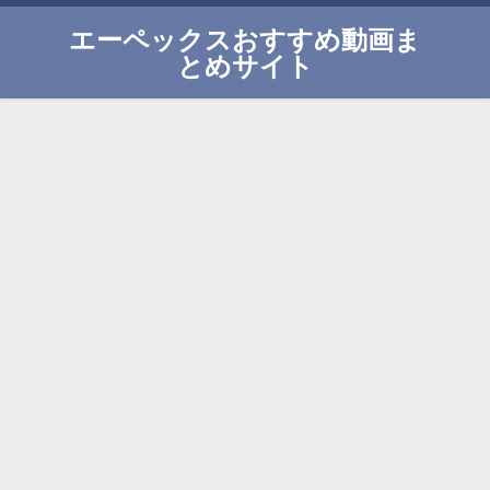
エーペックスおすすめ動画ま
とめサイト