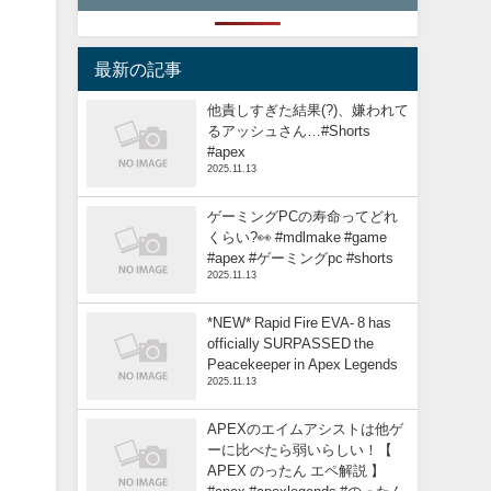
最新の記事
他責しすぎた結果(?)、嫌われて
るアッシュさん…#Shorts
#apex
2025.11.13
ゲーミングPCの寿命ってどれ
くらい?👀 #mdlmake #game
#apex #ゲーミングpc #shorts
2025.11.13
*NEW* Rapid Fire EVA- 8 has
officially SURPASSED the
Peacekeeper in Apex Legends
2025.11.13
APEXのエイムアシストは他ゲ
ーに比べたら弱いらしい！【
APEX のったん エペ解説 】