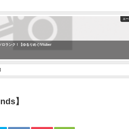
エー
ロランク！【ゆるりめぐ/Vtuber
s】
ends】