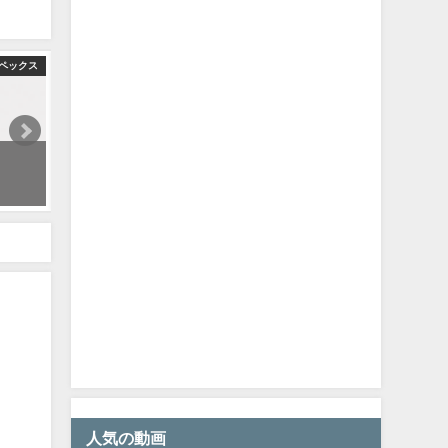
ペックス
ヴァルキリーめちゃめちゃ強くなっててリコンキャラ可哀想w【 APEX のったん
2024年9月19日
人気の動画