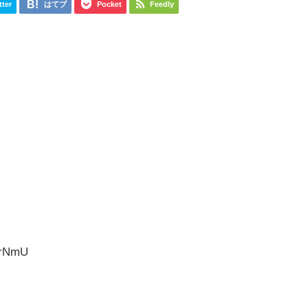
tter
はてブ
Pocket
Feedly
CrNmU