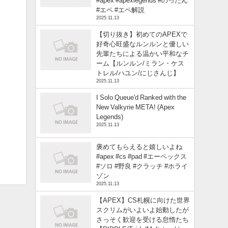
#apex #apexlegends #のったん
#エペ #エペ解説
2025.11.13
【切り抜き】初めてのAPEXで
好奇心旺盛なルンルンと優しい
先輩たちによる温かい平和なチ
ーム【ルンルン/ミラン・ケス
トレル/ハユン/にじさんじ】
2025.11.13
I Solo Queue'd Ranked with the
New Valkyrie META! (Apex
Legends)
2025.11.13
褒めてもらえると嬉しいよね
#apex #cs #pad #エーペックス
#ソロ #野良 #クラッチ #ホライ
ゾン
2025.11.13
【APEX】CS札幌に向けた世界
スクリムがいよいよ始動したが
さっそく歓迎を受ける怠惰たち