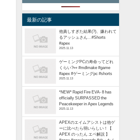
最新の記事
他責しすぎた結果(?)、嫌われて
るアッシュさん…#Shorts
#apex
2025.11.13
ゲーミングPCの寿命ってどれ
くらい?👀 #mdlmake #game
#apex #ゲーミングpc #shorts
2025.11.13
*NEW* Rapid Fire EVA- 8 has
officially SURPASSED the
Peacekeeper in Apex Legends
2025.11.13
APEXのエイムアシストは他ゲ
ーに比べたら弱いらしい！【
APEX のったん エペ解説 】