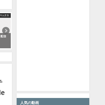
ペックス
ク配信
【辛口コーチング】マスターになるには一瞬の判断力がマジで重要【Apex
2022年8月30日
 #faide #faideapex
テ
de
人気の動画