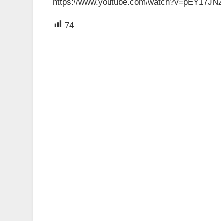
https://www.youtube.com/watch?v=pEY17JN
74