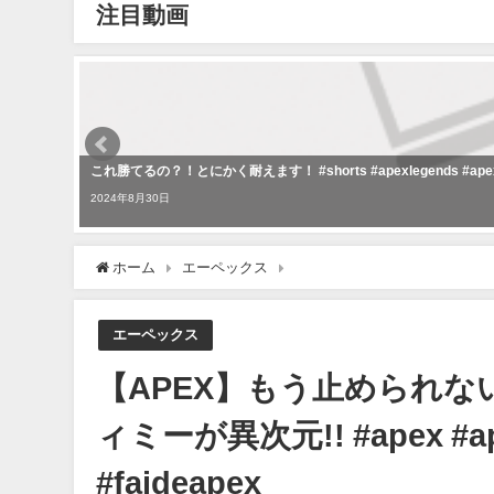
注目動画
これ勝てるの？！とにかく耐えます！ #shorts #apexlegends #
2024年8月30日
ホーム
エーペックス
【APEX】もう止められない？！エーペッ
エーペックス
【APEX】もう止められ
ィミーが異次元!! #apex #ape
#faideapex