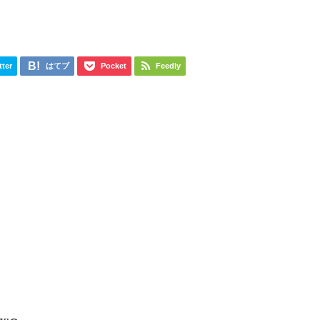
tter
はてブ
Pocket
Feedly