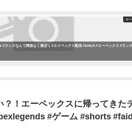
エー
apex #ランクなんて関係なく遊ぼぅ #エイペックス配信 #twitch #エーペックス #ラン
クスに帰ってきたティミーが異次元!! #apex #apexlegends #ゲーム #shorts
ない？！エーペックスに帰ってきた
xlegends #ゲーム #shorts #fai