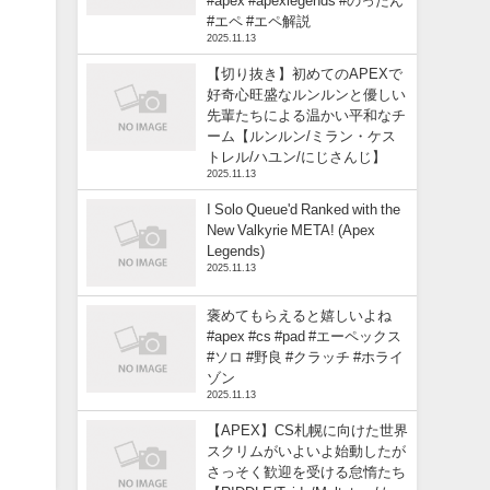
#apex #apexlegends #のったん
#エペ #エペ解説
2025.11.13
【切り抜き】初めてのAPEXで
好奇心旺盛なルンルンと優しい
先輩たちによる温かい平和なチ
ーム【ルンルン/ミラン・ケス
トレル/ハユン/にじさんじ】
2025.11.13
I Solo Queue'd Ranked with the
New Valkyrie META! (Apex
Legends)
2025.11.13
褒めてもらえると嬉しいよね
#apex #cs #pad #エーペックス
#ソロ #野良 #クラッチ #ホライ
ゾン
2025.11.13
【APEX】CS札幌に向けた世界
スクリムがいよいよ始動したが
さっそく歓迎を受ける怠惰たち