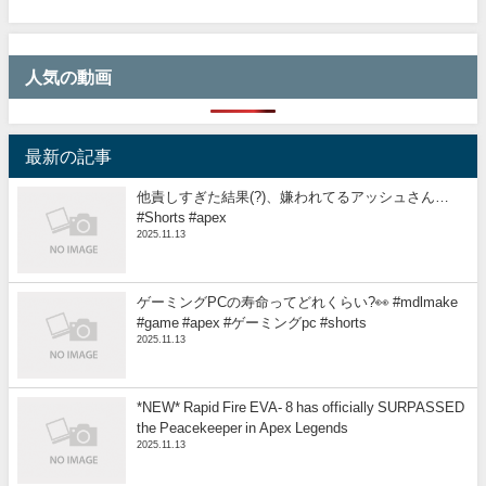
人気の動画
最新の記事
他責しすぎた結果(?)、嫌われてるアッシュさん…
#Shorts #apex
2025.11.13
ゲーミングPCの寿命ってどれくらい?👀 #mdlmake
#game #apex #ゲーミングpc #shorts
2025.11.13
*NEW* Rapid Fire EVA- 8 has officially SURPASSED
the Peacekeeper in Apex Legends
2025.11.13